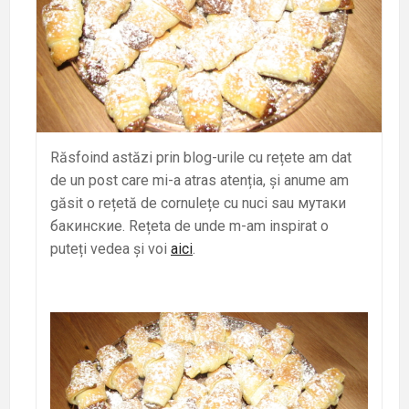
Răsfoind astăzi prin blog-urile cu rețete am dat
de un post care mi-a atras atenția, și anume am
găsit o rețetă de cornulețe cu nuci sau мутаки
бакинские. Rețeta de unde m-am inspirat o
puteți vedea și voi
aici
.