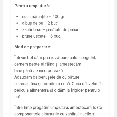
Pentru umplutură:
nuci mărunțite – 100 gr.
albuș de ou – 2 buc.
zahăr brun – jumătate de pahar
prune uscate – 6 buc.
Mod de preparare:
Într-un bol dăm prin rozătoare untul congelat,
cernem peste el făina și amestecăm
bine până se încorporează.
Adăugăm gălbenușele de ou bătute
cu smântâna și formăm o cocă. Coca o învelim în
peliculă alimentară și o dăm la frigider pentru o
oră.
Între timp pregătim umplutura, amestecăm toate
componentele albușurile cu zahărul, nucile și