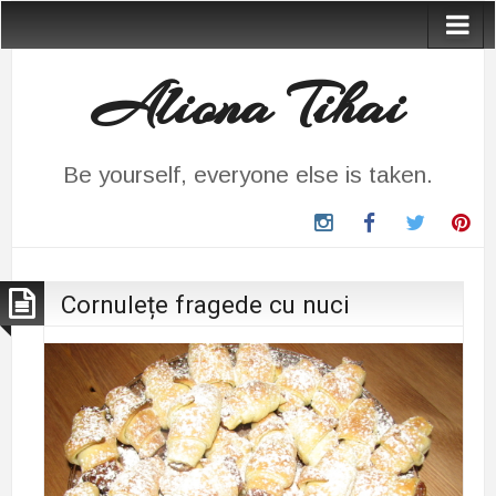
Aliona Tihai
Be yourself, everyone else is taken.
instagram
Facebook
Twitter
Pin
Cornulețe fragede cu nuci