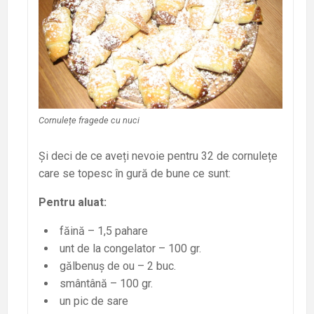
Cornulețe fragede cu nuci
Și deci de ce aveți nevoie pentru 32 de cornulețe
care se topesc în gură de bune ce sunt:
Pentru aluat:
făină – 1,5 pahare
unt de la congelator – 100 gr.
gălbenuș de ou – 2 buc.
smântână – 100 gr.
un pic de sare