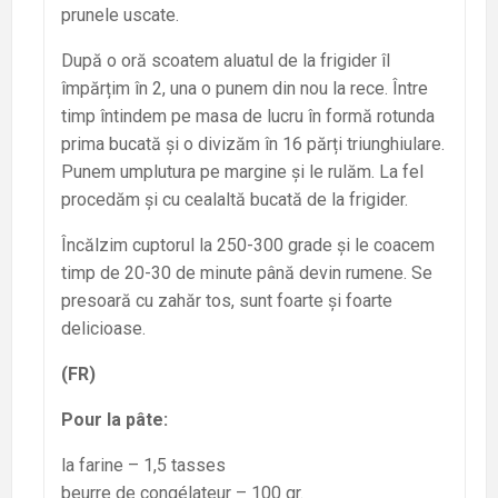
prunele uscate.
După o oră scoatem aluatul de la frigider îl
împărțim în 2, una o punem din nou la rece. Între
timp întindem pe masa de lucru în formă rotunda
prima bucată și o divizăm în 16 părți triunghiulare.
Punem umplutura pe margine și le rulăm. La fel
procedăm și cu cealaltă bucată de la frigider.
Încălzim cuptorul la 250-300 grade și le coacem
timp de 20-30 de minute până devin rumene. Se
presoară cu zahăr tos, sunt foarte și foarte
delicioase.
(FR)
Pour la pâte:
la farine – 1,5 tasses
beurre de congélateur – 100 gr.