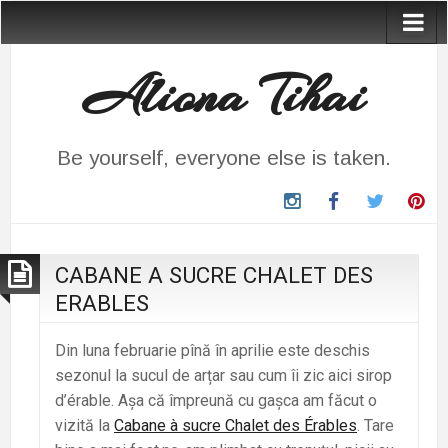
Aliona Tihai
Be yourself, everyone else is taken.
instagram
Facebook
Twitter
Pin
CABANE A SUCRE CHALET DES
ERABLES
Din luna februarie pînă în aprilie este deschis
sezonul la sucul de arțar sau cum îi zic aici sirop
d’érable. Așa că împreună cu gașca am făcut o
vizită la
Cabane à sucre Chalet des Érables
. Tare