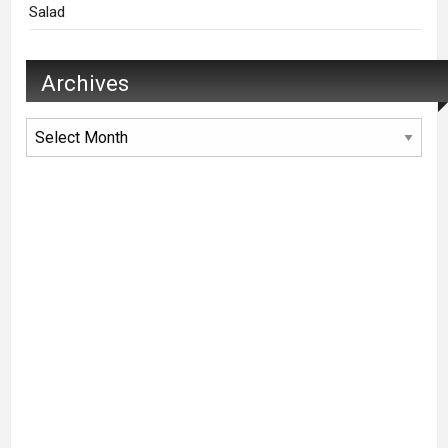
Salad
Archives
Archives