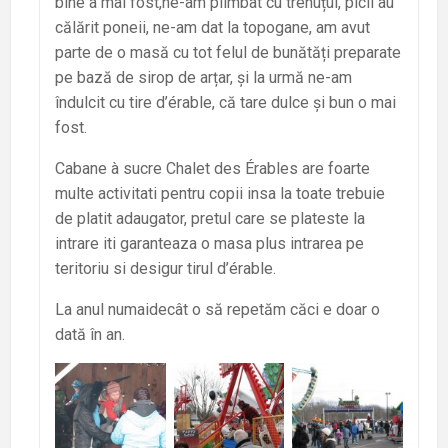
bine a mai fost,ne-am plimbat cu trenuțul, picii au
călărit poneii, ne-am dat la topogane, am avut
parte de o masă cu tot felul de bunătăți preparate
pe bază de sirop de arțar, și la urmă ne-am
îndulcit cu tire d’érable, că tare dulce și bun o mai
fost.
Cabane à sucre Chalet des Érables are foarte
multe activitati pentru copii insa la toate trebuie
de platit adaugator, pretul care se plateste la
intrare iti garanteaza o masa plus intrarea pe
teritoriu si desigur tirul d’érable.
La anul numaidecât o să repetăm căci e doar o
dată în an.