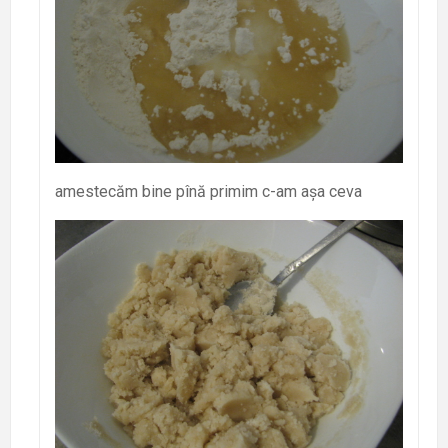
amestecăm bine pînă primim c-am așa ceva