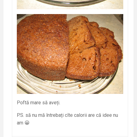
Poftă mare să aveți.
P.S. să nu mă întrebați cîte calorii are că idee nu
am 😀