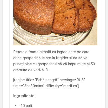
Rețeta e foarte simplă cu ingrediente pe care
orice gospodină le are în frigider și da să va
puneți bine cu gospodarul să vă împrumute și 50
grămuțe de vodkă :D.
[recipe title=”Babă neagră” servings=”6-8″
time=”3hr 30mins” difficulty=”medium”]
Ingrediente:
10 ouă