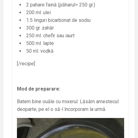
2 pahare faină (păharul= 250 gr.)
200 ml. ulei
1.5 linguri bicarbonat de sodiu
300 gr. zahăr
250 ml. chefir sau iaurt
500 ml. lapte
50 ml. vodkă
[/recipe]
Mod de preparare:
Batem bine ouăle cu mixerul. Lăsăm amestecul
deoparte, pe el o să-l încorporam la urmă.