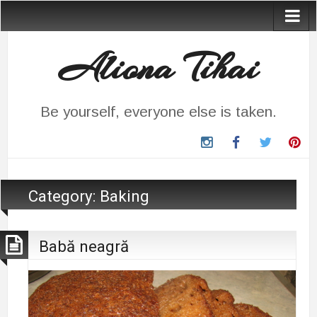
Aliona Tihai
Be yourself, everyone else is taken.
instagram
Facebook
Twitter
Pin
Category:
Baking
Babă neagră