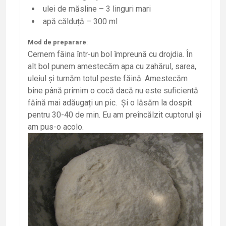
ulei de măsline – 3 linguri mari
apă călduță – 300 ml
Mod de preparare
:
Cernem făina într-un bol împreună cu drojdia. În
alt bol punem amestecăm apa cu zahărul, sarea,
uleiul și turnăm totul peste făină. Amestecăm
bine până primim o cocă dacă nu este suficientă
făină mai adăugați un pic. Și o lăsăm la dospit
pentru 30-40 de min. Eu am preîncălzit cuptorul și
am pus-o acolo.