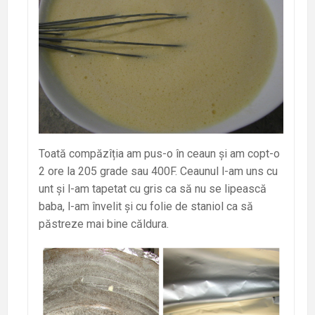
Toată compăzîția am pus-o în ceaun și am copt-o
2 ore la 205 grade sau 400F. Ceaunul l-am uns cu
unt și l-am tapetat cu gris ca să nu se lipească
baba, l-am învelit și cu folie de staniol ca să
păstreze mai bine căldura.