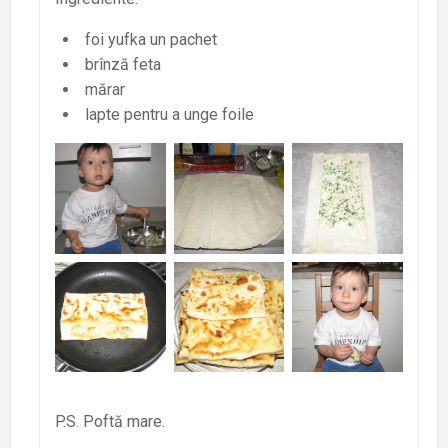
foi yufka un pachet
brînză feta
mărar
lapte pentru a unge foile
P.S. Poftă mare.