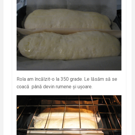
Rola am încălzit-o la 350 grade. Le lăsăm să se
coacă până devin rumene și ușoare.